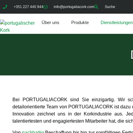
+351 227 440 944
info@portugaliacork.com
Suche
Über uns
Produkte
Dienstleistungen
Bei PORTUGALIACORK sind Sie einzigartig. Wir schät
detailorientierte Team von PORTUGALIACORK ist dazu da,
Innovation zeichnet uns in der Korkindustrie aus. Je
talentiertesten und engagiertesten Mitarbeiter hat, die
Von
nachhaltig
Beschaffung bis hin zur sorgfältigen Fert