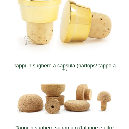
wines, liquors, spirits...
using a cork screw. A perfect solution for bottling fortified
Can be extracted multiple times from the bottle without
Tappi in sughero a capsula (bartops/ tappo a
T)
apertura della bottiglia.
differenziazione per quanto riguarda l'esperienza di
sagomati rappresentano un forte elemento di
Sviluppati su misura per ogni bottiglia, i tappi di sughero
Tappi in sughero sagomato (falange e altre