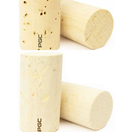
wine during its aging process.
crucial contribution to the evolution and refinement of the
Favorite choice for premium and quality wines. Gives a
Tappi in sughero naturale
fino a 60 mesi.
vini di alta qualità con un’invecchiamento della bottiglia
Leggero e flessibile. Un’eccellente soluzione ermetica per