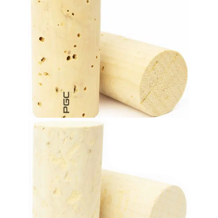
wine during its aging process.
crucial contribution to the evolution and refinement of the
Favorite choice for premium and quality wines. Gives a
Натуральные пробковые пробки
60 месяцев.
высококачественных вин с выдержкой в бутылках до
Легкая и гибкая. Отличное решение для герметизации