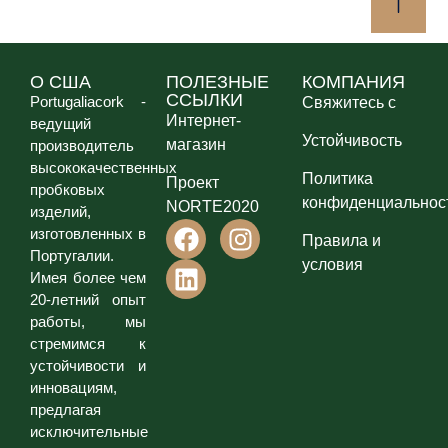
О США
ПОЛЕЗНЫЕ
КОМПАНИЯ
ССЫЛКИ
Portugaliacork -
Свяжитесь с
Интернет-
ведущий
Устойчивость
магазин
производитель
высококачественных
Политика
Проект
пробковых
конфиденциальнос
NORTE2020
изделий,
изготовленных в
Правила и
Португалии.
условия
Имея более чем
20-летний опыт
работы, мы
стремимся к
устойчивости и
инновациям,
предлагая
исключительные