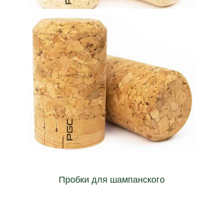
Агломерированные пробковые пробки
will keep its bubbly freshness for longer.
assuring that champagne, cava, beer or sparkling wine
Capable of managing the high pressure inside the bottle
Пробки для шампанского