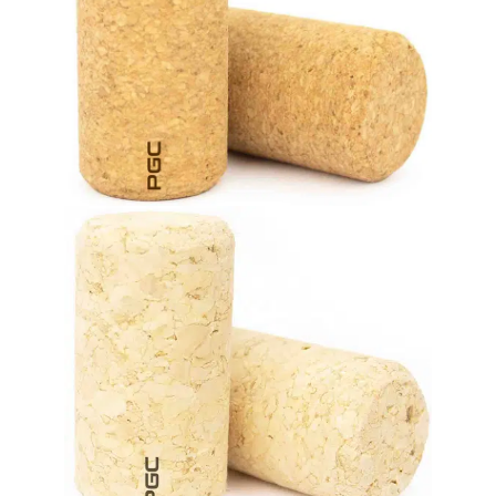
хранения до 24 месяцев в бутылке.
выгодной цене. Надежное решение для вин со сроком
Высокий уровень производительности по очень
Микроагломерированные пробковые
пробки
характеристики по исключительно выгодной цене.
Обеспечивает хорошие эксплуатационные
напитков быстрого потребления (до 12 месяцев).
Отличное решение для герметизации вин и других