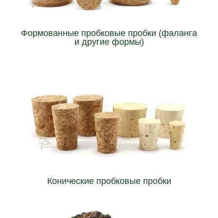
литые пробки являются сильным отличием при
Индивидуально разработанные для каждой бутылки,
Формованные пробковые пробки (фаланга
и другие формы)
банки.
подойдет для любой нестандартной бутылки или
диаметр низа), мы можем создать пробку, которая
Изменяя размеры пробок (длина X диаметр верха /
Конические пробковые пробки