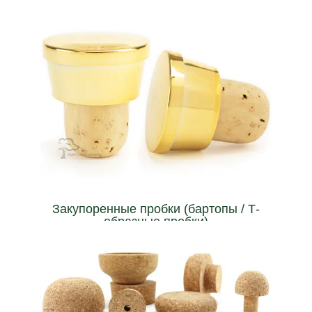
wines, liquors, spirits...
using a cork screw. A perfect solution for bottling fortified
Can be extracted multiple times from the bottle without
Закупоренные пробки (бартопы / Т-
образные пробки)
открывании бутылок.